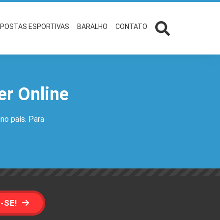
POSTAS ESPORTIVAS
BARALHO
CONTATO
er Online
no país. Para
-SE!