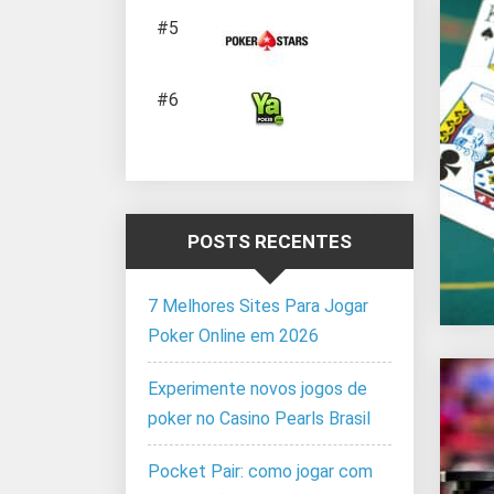
#5
#6
POSTS RECENTES
7 Melhores Sites Para Jogar
Poker Online em 2026
Experimente novos jogos de
poker no Casino Pearls Brasil
Pocket Pair: como jogar com