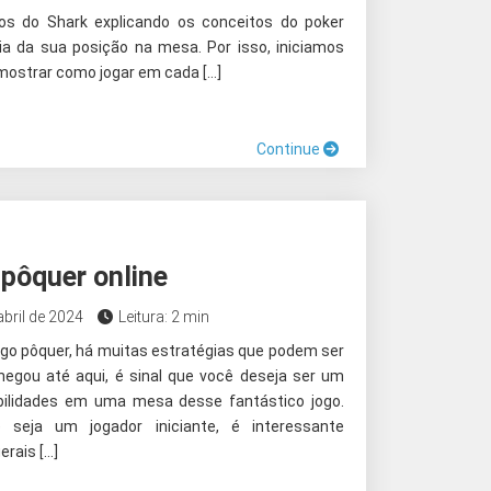
os do Shark explicando os conceitos do poker
ia da sua posição na mesa. Por isso, iniciamos
 mostrar como jogar em cada […]
Continue
 pôquer online
abril de 2024
Leitura: 2 min
ogo pôquer, há muitas estratégias que podem ser
hegou até aqui, é sinal que você deseja ser um
bilidades em uma mesa desse fantástico jogo.
ê seja um jogador iniciante, é interessante
rais […]