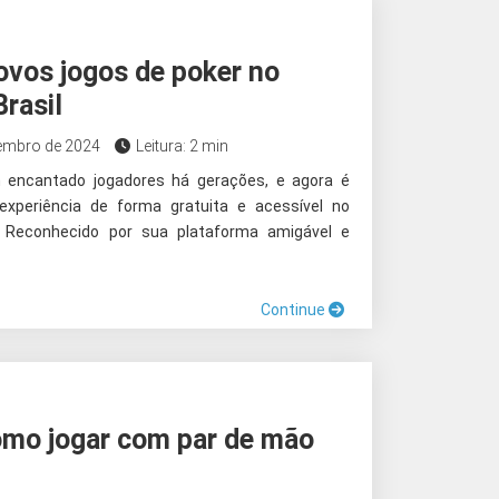
ovos jogos de poker no
Brasil
embro de 2024
Leitura: 2 min
 encantado jogadores há gerações, e agora é
 experiência de forma gratuita e acessível no
l. Reconhecido por sua plataforma amigável e
Continue
omo jogar com par de mão