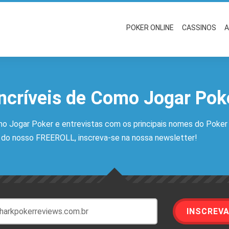
POKER ONLINE
CASSINOS
A
incríveis de Como Jogar Pok
o Jogar Poker e entrevistas com os principais nomes do Poker 
 do nosso FREEROLL, inscreva-se na nossa newsletter!
INSCREVA