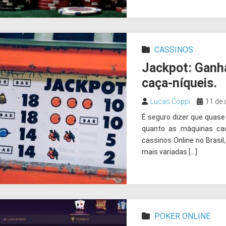
CASSINOS
Jackpot: Ganh
caça-níqueis.
Lucas Coppi
11 de 
É seguro dizer que quase
quanto as máquinas caç
cassinos Online no Brasi
mais variadas […]
POKER ONLINE