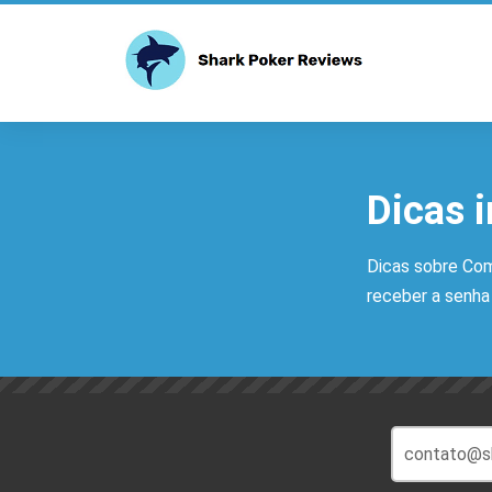
Dicas 
Dicas sobre Com
receber a senha