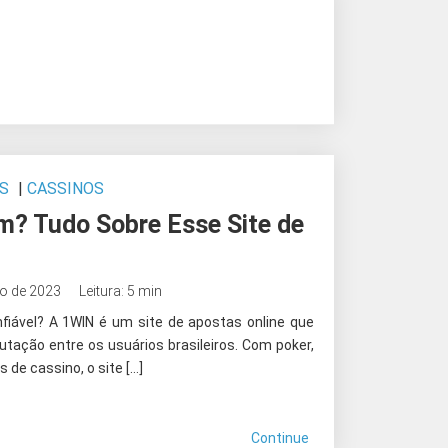
S
|
CASSINOS
m? Tudo Sobre Esse Site de
ho de 2023
Leitura: 5 min
fiável? A 1WIN é um site de apostas online que
tação entre os usuários brasileiros. Com poker,
 de cassino, o site […]
Continue