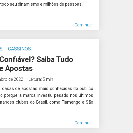
 todo seu dinamismo e milhões de pessoas […]
Continue
S
|
CASSINOS
 Confiável? Saiba Tudo
de Apostas
mbro de 2022
Leitura: 5 min
s casas de apostas mais conhecidas do público
sso porque a marca investiu pesado nos últimos
grandes clubes do Brasil, como Flamengo e São
Continue