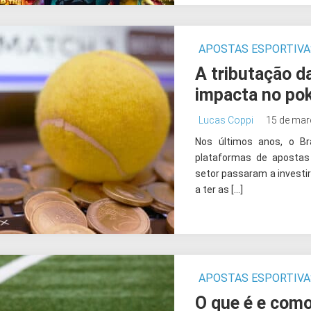
APOSTAS ESPORTIVA
A tributação d
impacta no pok
Lucas Coppi
15 de mar
Nos últimos anos, o Br
plataformas de apostas
setor passaram a investi
a ter as […]
APOSTAS ESPORTIVA
O que é e como