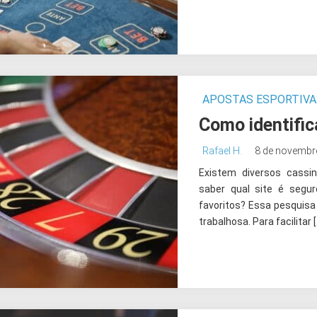
APOSTAS ESPORTIVA
Como identific
Rafael H.
8 de novembr
Existem diversos cassi
saber qual site é segu
favoritos? Essa pesquis
trabalhosa. Para facilitar 