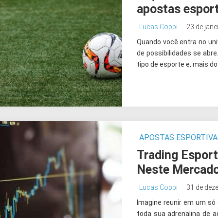
apostas espor
Lucas Coppi
23 de jane
Quando você entra no uni
de possibilidades se abr
tipo de esporte e, mais d
APOSTAS ESPORTIVA
Trading Esport
Neste Mercad
Lucas Coppi
31 de dez
Imagine reunir em um só 
toda sua adrenalina de 