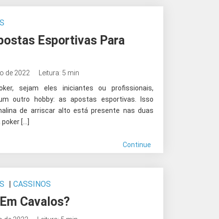
S
postas Esportivas Para
ho de 2022
Leitura: 5 min
ker, sejam eles iniciantes ou profissionais,
m outro hobby: as apostas esportivas. Isso
alina de arriscar alto está presente nas duas
 poker […]
Continue
S
|
CASSINOS
 Em Cavalos?