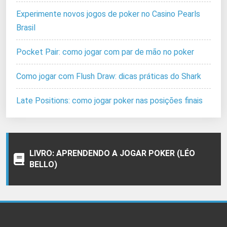
Experimente novos jogos de poker no Casino Pearls
Brasil
Pocket Pair: como jogar com par de mão no poker
Como jogar com Flush Draw: dicas práticas do Shark
Late Positions: como jogar poker nas posições finais
LIVRO: APRENDENDO A JOGAR POKER (LÉO
BELLO)