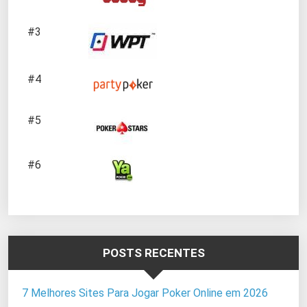
#3
#4
#5
#6
POSTS RECENTES
7 Melhores Sites Para Jogar Poker Online em 2026