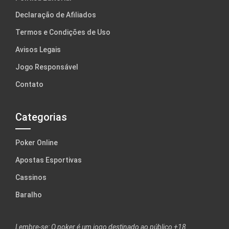
Declaração de Afiliados
Termos e Condições de Uso
Avisos Legais
Jogo Responsável
Contato
Categorias
Poker Online
Apostas Esportivas
Cassinos
Baralho
Lembre-se: O poker é um jogo destinado ao público +18.