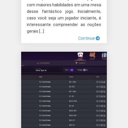
com maiores habilidades em uma mesa
desse fantástico jogo. Inicialmente,
caso você seja um jogador iniciante, é
interessante compreender as noções
gerais […]
Continue