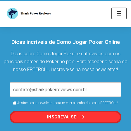
☰
Dicas incríveis de Como Jogar Poker Online
Dicas sobre Como Jogar Poker e entrevistas com os
principais nomes do Poker no país. Para receber a senha do
nosso FREEROLL, inscreva-se na nossa newsletter!
Assine nossa newsletter para receber a senha do nosso FREEROLL!
INSCREVA-SE!