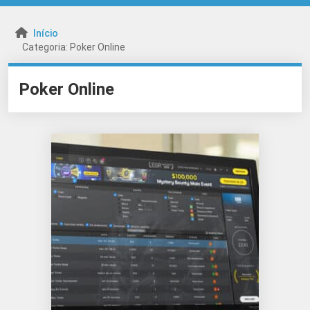
Início
Categoria: Poker Online
Poker Online