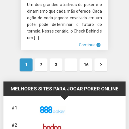
Um dos grandes atrativos do poker é o
dinamismo que cada mão oferece. Cada
ação de cada jogador envolvido em um
pote pode determinar o futuro do
torneio. Nesse cenário, o Check Behind é
um […]
Continue
1
2
3
…
16
Próxima
página
MELHORES SITES PARA JOGAR POKER ONLINE
#1
#2