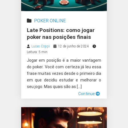
POKER ONLINE
Late Positions: como jogar
poker nas posições finais
Lucas Coppi
12 de junho de 2024
Leitura: 5 min
Jogar em posição é a maior vantagem
do poker. Você com certeza já leu essa
frase muitas vezes desde o primeiro dia
em que decidiu estudar e melhorar o
seu jogo. Mas quais são as […]
Continue