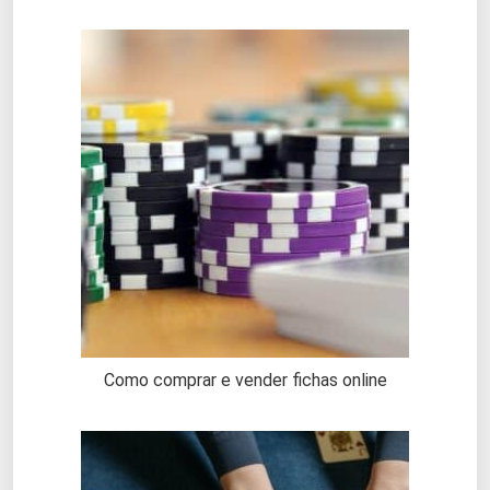
Como comprar e vender fichas online