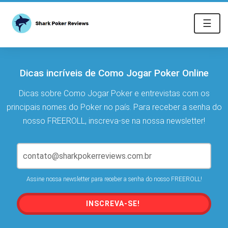
☰
Dicas incríveis de Como Jogar Poker Online
Dicas sobre Como Jogar Poker e entrevistas com os
principais nomes do Poker no país. Para receber a senha do
nosso FREEROLL, inscreva-se na nossa newsletter!
Assine nossa newsletter para receber a senha do nosso FREEROLL!
INSCREVA-SE!