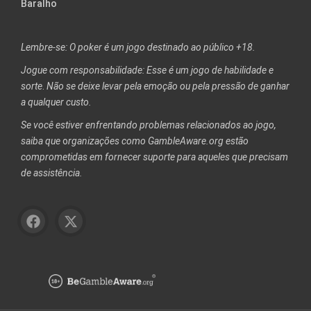
Baralho
Lembre-se: O poker é um jogo destinado ao público +18.
Jogue com responsabilidade: Esse é um jogo de habilidade e
sorte
.
Não se deixe levar pela emoção ou pela pressão de ganhar
a qualquer custo.
Se você estiver enfrentando problemas relacionados ao jogo,
saiba que
o
rganizações como GambleAware.org estão
comprometidas em fornecer suporte para aqueles que precisam
de assistência.