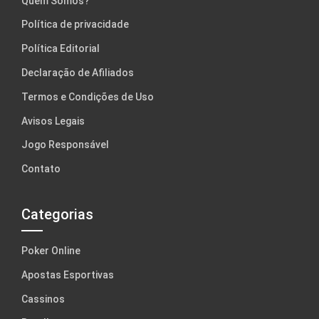
Quem Somos?
Política de privacidade
Política Editorial
Declaração de Afiliados
Termos e Condições de Uso
Avisos Legais
Jogo Responsável
Contato
Categorias
Poker Online
Apostas Esportivas
Cassinos