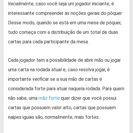
Inicialmente, caso você seja um jogador iniciante, é
interessante compreender as noções gerais do pôquer.
Desse modo, quando se está em uma mesa de pôquer,
tudo começa com a distribuição de um total de duas
cartas para cada participante da mesa.
Cada jogador tem a possibilidade de abrir mão ou jogar
uma carta na rodada atual e, caso resolva jogar, é
importante verificar se a sua mão de cartas é
considerada forte para atuar naquela rodada. Para quem
não sabe, uma
mão forte
quer dizer que você possui
cartas que possuem valor alto, cartas que possuem
naipes iguais são, normalmente, mais fortes.