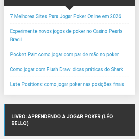
7 Melhores Sites Para Jogar Poker Online em 2026
Experimente novos jogos de poker no Casino Pearls
Brasil
Pocket Pair: como jogar com par de mão no poker
Como jogar com Flush Draw: dicas práticas do Shark
Late Positions: como jogar poker nas posições finais
LIVRO: APRENDENDO A JOGAR POKER (LÉO
BELLO)