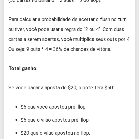
(52 cartas no baralho – 2 suas – 3 do flop).
Para calcular a probabilidade de acertar o flush no turn
ou river, você pode usar a regra do “2 ou 4”. Com duas
cartas a serem abertas, você multiplica seus outs por 4.
Ou seja: 9 outs * 4 = 36% de chances de vitória.
Total ganho:
Se você pagar a aposta de $20, o pote terá $50:
$5 que você apostou pré-flop;
$5 que o vilão apostou pré-flop;
$20 que o vilão apostou no flop;