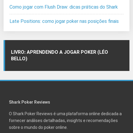
Como jogar com Flush Draw: dicas práticas do Shark
Late Positions: como jogar poker nas posições finais
LIVRO: APRENDENDO A JOGAR POKER (LÉO
BELLO)
Shark Poker Reviews
O Shark Poker Reviews é uma plataforma online dedicada a
fornecer análises detalhadas, insights e recomendações
sobre o mundo do poker online.