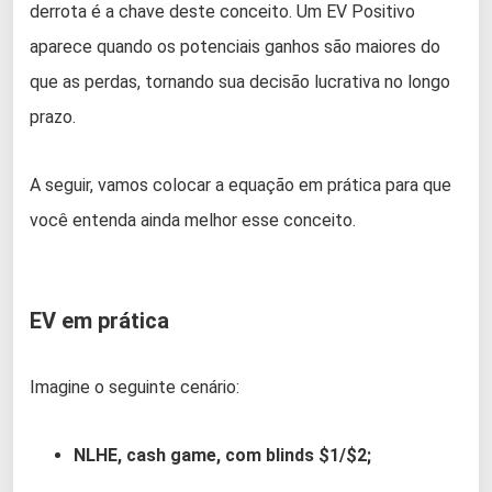
derrota é a chave deste conceito. Um EV Positivo
aparece quando os potenciais ganhos são maiores do
que as perdas, tornando sua decisão lucrativa no longo
prazo.
A seguir, vamos colocar a equação em prática para que
você entenda ainda melhor esse conceito.
EV em prática
Imagine o seguinte cenário:
NLHE, cash game, com blinds $1/$2;