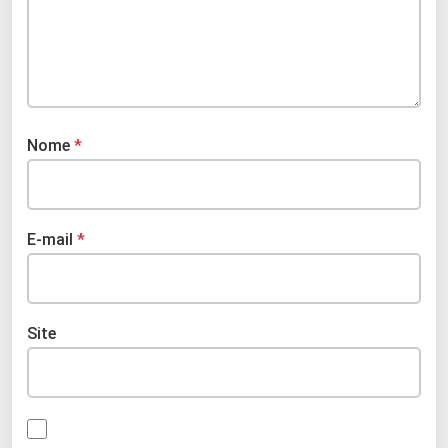
Nome
*
E-mail
*
Site