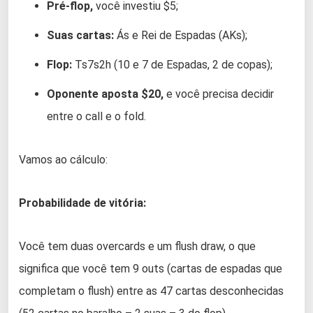
Pré-flop,
você investiu $5;
Suas cartas:
Ás e Rei de Espadas (AKs);
Flop:
Ts7s2h (10 e 7 de Espadas, 2 de copas);
Oponente aposta $20,
e você precisa decidir
entre o call e o fold.
Vamos ao cálculo:
Probabilidade de vitória:
Você tem duas overcards e um flush draw, o que
significa que você tem 9 outs (cartas de espadas que
completam o flush) entre as 47 cartas desconhecidas