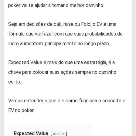
poker vai te ajudar a tomar o melhor caminho.
Seja em decisões de call, raise ou Fold, o EV é uma
fórmula que vai fazer com que suas probabilidades de
lucro aumentem, principalmente no longo prazo.
Expected Value é mais do que uma estratégia, é a
chave para colocar suas ações sempre no caminho
certo.
Vamos entender o que é e como funciona o conceito e
EV no poker.
Expected Value
ocultar