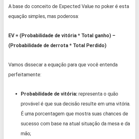
A base do conceito de Expected Value no poker é esta
equação simples, mas poderosa:
EV = (Probabilidade de vitória * Total ganho) –
(Probabilidade de derrota * Total Perdido)
Vamos dissecar a equação para que você entenda
perfeitamente:
Probabilidade de vitória:
representa o quão
provável é que sua decisão resulte em uma vitória.
É uma porcentagem que mostra suas chances de
sucesso com base na atual situação da mesa e da
mão;