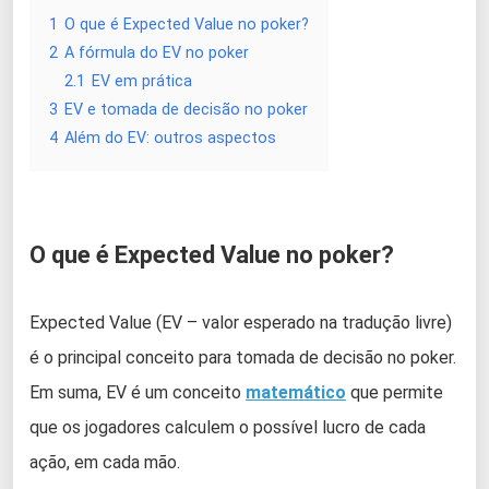
1
O que é Expected Value no poker?
2
A fórmula do EV no poker
2.1
EV em prática
3
EV e tomada de decisão no poker
4
Além do EV: outros aspectos
O que é Expected Value no poker?
Expected Value (EV – valor esperado na tradução livre)
é o principal conceito para tomada de decisão no poker.
Em suma, EV é um conceito
matemático
que permite
que os jogadores calculem o possível lucro de cada
ação, em cada mão.