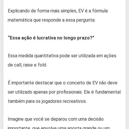
Explicando de forma mais simples, EV é a fórmula
matemática que responde a essa pergunta:
“Essa ação é lucrativa no longo prazo?”
Essa medida quantitativa pode ser utilizada em ações
de call, raise e fold.
É importante destacar que o conceito de EV não deve
ser utilizado apenas por profissionais. Ele é fundamental
também para os jogadores recreativos.
Imagine que você se deparou com uma decisão
importante, que envolve uma aposta grande ou um