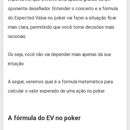
oponente desafiador. Entender o conceito e a fórmula
do Expected Value no poker vai fazer a situação ficar
mais clara, permitindo que você tome decisões mais
racionais.
Ou seja, você não vai depender mais apenas da sua
intuição.
A seguir, veremos qual é a fórmula matemática para
calcular o valor esperado de uma ação no poker.
A fórmula do EV no poker