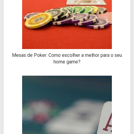
Mesas de Poker: Como escolher a melhor para o seu
home game?