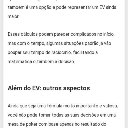
também é uma opção e pode representar um EV ainda
maior.
Esses cálculos podem parecer complicados no início,
mas com o tempo, algumas situações padrão já vão
poupar seu tempo de raciocínio, facilitando a
matemática e também a decisão.
Além do EV: outros aspectos
Ainda que seja uma fórmula muito importante e valiosa,
você não pode tomar todas as suas decisões em uma
mesa de poker com base apenas no resultado do