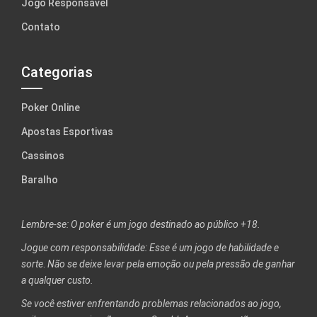
Jogo Responsável
Contato
Categorias
Poker Online
Apostas Esportivas
Cassinos
Baralho
Lembre-se: O poker é um jogo destinado ao público +18.
Jogue com responsabilidade: Esse é um jogo de habilidade e
sorte
.
Não se deixe levar pela emoção ou pela pressão de ganhar
a qualquer custo.
Se você estiver enfrentando problemas relacionados ao jogo,