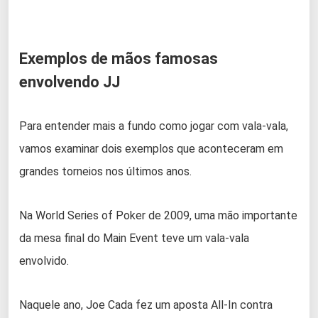
Exemplos de mãos famosas
envolvendo JJ
Para entender mais a fundo como jogar com vala-vala,
vamos examinar dois exemplos que aconteceram em
grandes torneios nos últimos anos.
Na World Series of Poker de 2009, uma mão importante
da mesa final do Main Event teve um vala-vala
envolvido.
Naquele ano, Joe Cada fez um aposta All-In contra