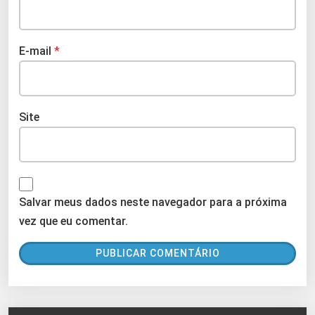
E-mail
*
Site
Salvar meus dados neste navegador para a próxima
vez que eu comentar.