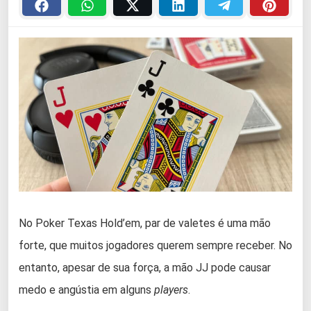
No Poker Texas Hold’em, par de valetes é uma mão
forte, que muitos jogadores querem sempre receber. No
entanto, apesar de sua força, a mão JJ pode causar
medo e angústia em alguns
players
.