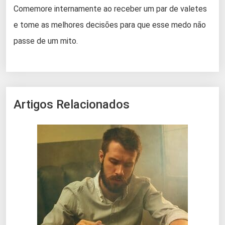
Comemore internamente ao receber um par de valetes
e tome as melhores decisões para que esse medo não
passe de um mito.
Artigos Relacionados