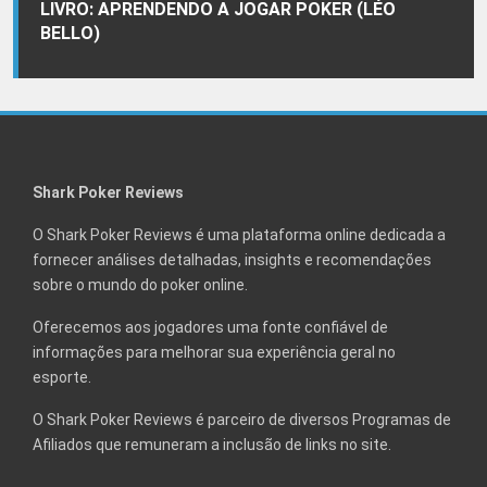
LIVRO: APRENDENDO A JOGAR POKER (LÉO
BELLO)
Shark Poker Reviews
O Shark Poker Reviews é uma plataforma online dedicada a
fornecer análises detalhadas, insights e recomendações
sobre o mundo do poker online.
Oferecemos aos jogadores uma fonte confiável de
informações para melhorar sua experiência geral no
esporte.
O Shark Poker Reviews é parceiro de diversos Programas de
Afiliados que remuneram a inclusão de links no site.