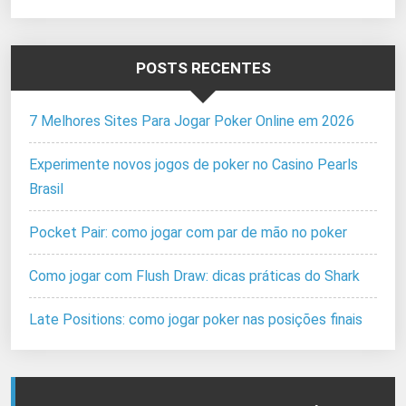
POSTS RECENTES
7 Melhores Sites Para Jogar Poker Online em 2026
Experimente novos jogos de poker no Casino Pearls
Brasil
Pocket Pair: como jogar com par de mão no poker
Como jogar com Flush Draw: dicas práticas do Shark
Late Positions: como jogar poker nas posições finais