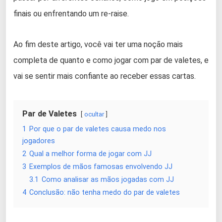
finais ou enfrentando um re-raise.
Ao fim deste artigo, você vai ter uma noção mais
completa de quanto e como jogar com par de valetes, e
vai se sentir mais confiante ao receber essas cartas.
Par de Valetes
ocultar
1
Por que o par de valetes causa medo nos
jogadores
2
Qual a melhor forma de jogar com JJ
3
Exemplos de mãos famosas envolvendo JJ
3.1
Como analisar as mãos jogadas com JJ
4
Conclusão: não tenha medo do par de valetes