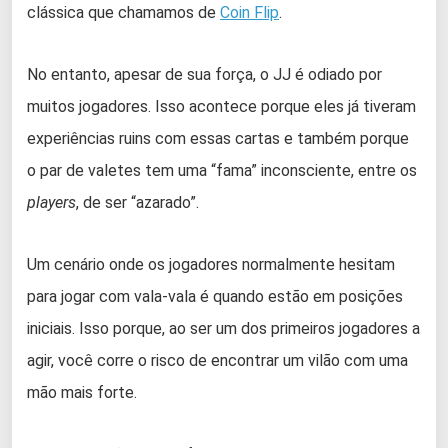
clássica que chamamos de
Coin Flip
.
No entanto, apesar de sua força, o JJ é odiado por
muitos jogadores. Isso acontece porque eles já tiveram
experiências ruins com essas cartas e também porque
o par de valetes tem uma “fama” inconsciente, entre os
players
, de ser “azarado”.
Um cenário onde os jogadores normalmente hesitam
para jogar com vala-vala é quando estão em posições
iniciais. Isso porque, ao ser um dos primeiros jogadores a
agir, você corre o risco de encontrar um vilão com uma
mão mais forte.