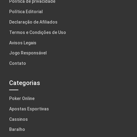
Política de privacidade
Política Editorial
Declaração de Afiliados
Termos e Condições de Uso
Avisos Legais
Jogo Responsável
Contato
Categorias
Poker Online
Apostas Esportivas
Cassinos
Baralho