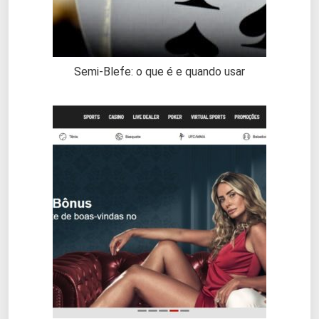
Semi-Blefe: o que é e quando usar