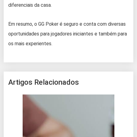
diferenciais da casa.
Em resumo, o GG Poker é seguro e conta com diversas
oportunidades para jogadores iniciantes e também para
os mais experientes.
Artigos Relacionados