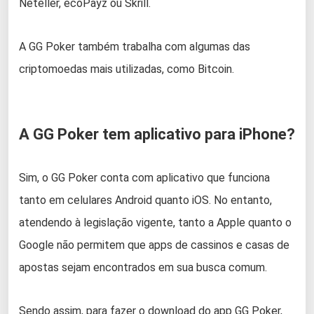
Neteller, ecoPayz ou Skrill.
A GG Poker também trabalha com algumas das
criptomoedas mais utilizadas, como Bitcoin.
A GG Poker tem aplicativo para iPhone?
Sim, o GG Poker conta com aplicativo que funciona
tanto em celulares Android quanto iOS. No entanto,
atendendo à legislação vigente, tanto a Apple quanto o
Google não permitem que apps de cassinos e casas de
apostas sejam encontrados em sua busca comum.
Sendo assim, para fazer o download do app GG Poker,