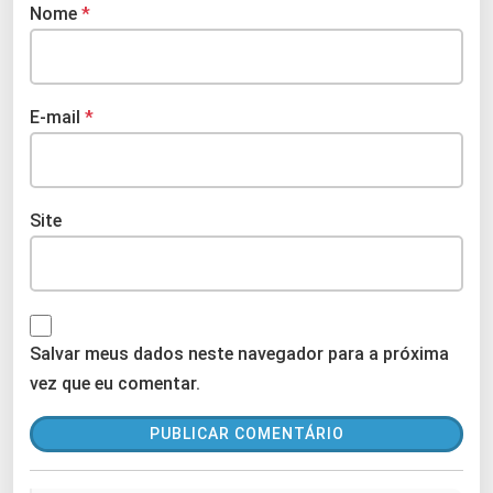
Nome
*
E-mail
*
Site
Salvar meus dados neste navegador para a próxima
vez que eu comentar.