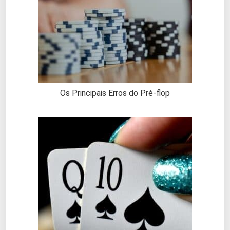
Os Principais Erros do Pré-flop