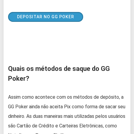
DEPOSITAR NO GG POKER
Quais os métodos de saque do GG
Poker?
Assim como acontece com os métodos de depósito, a
GG Poker ainda não aceita Pix como forma de sacar seu
dinheiro. As duas maneiras mais utilizadas pelos usuários
são Cartão de Crédito e Carteiras Eletrônicas, como