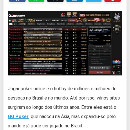
Jogar poker online é o hobby de milhões e milhões de
pessoas no Brasil e no mundo. Até por isso, vários sites
surgiram ao longo dos últimos anos. Entre eles está o
GG Poker
, que nasceu na Ásia, mas expandiu-se pelo
mundo e já pode ser jogado no Brasil.