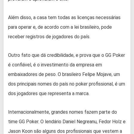
Além disso, a casa tem todas as licenças necessárias
para operar e, de acordo com a lei brasileiro, pode
receber registros de jogadores do país.
Outro fato que dá credibilidade, e prova que o GG Poker
é confiável, é o investimento da empresa em
embaixadores de peso. O brasileiro Felipe Mojave, um
dos principais nomes do país no poker profissional, é um
dos jogadores que representa a marca.
Internacionalmente, grandes nomes fazem parte do
time GG Poker. O lendário Daniel Negreanu, Fedor Holz e
Jason Koon são alguns dos profissionais que vestem a