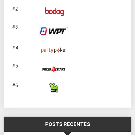
#2
#3
#4
#5
#6
POSTS RECENTES