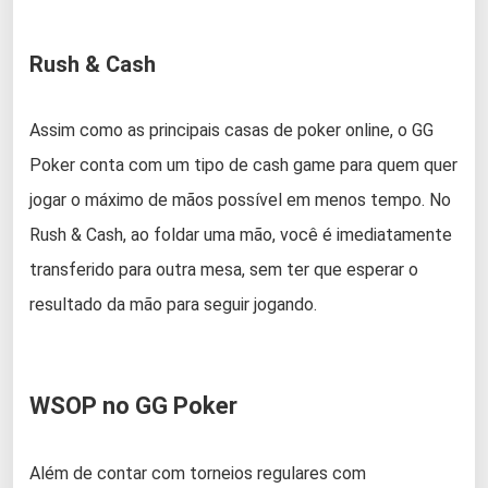
Rush & Cash
Assim como as principais casas de poker online, o GG
Poker conta com um tipo de cash game para quem quer
jogar o máximo de mãos possível em menos tempo. No
Rush & Cash, ao foldar uma mão, você é imediatamente
transferido para outra mesa, sem ter que esperar o
resultado da mão para seguir jogando.
WSOP no GG Poker
Além de contar com torneios regulares com