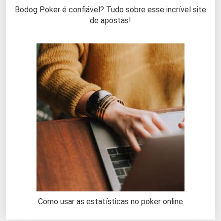
Bodog Poker é confiável? Tudo sobre esse incrível site
de apostas!
Como usar as estatísticas no poker online