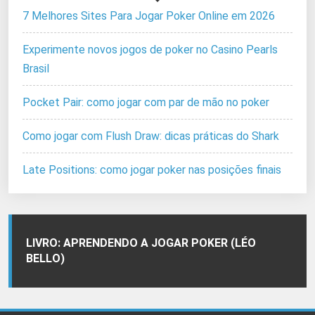
7 Melhores Sites Para Jogar Poker Online em 2026
Experimente novos jogos de poker no Casino Pearls
Brasil
Pocket Pair: como jogar com par de mão no poker
Como jogar com Flush Draw: dicas práticas do Shark
Late Positions: como jogar poker nas posições finais
LIVRO: APRENDENDO A JOGAR POKER (LÉO
BELLO)